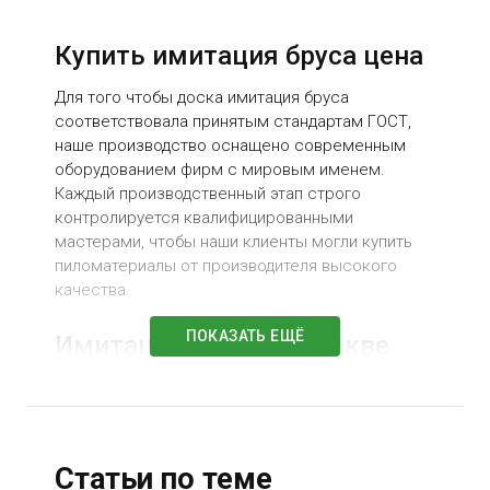
Купить имитация бруса цена
Для того чтобы доска имитация бруса
соответствовала принятым стандартам ГОСТ,
наше производство оснащено современным
оборудованием фирм с мировым именем.
Каждый производственный этап строго
контролируется квалифицированными
мастерами, чтобы наши клиенты могли купить
пиломатериалы от производителя высокого
качества.
ПОКАЗАТЬ ЕЩЁ
Имитация бруса в Москве
каталог
Компания «СоколЛесПром» поставляет свою
продукцию по Вологде и Вологодской области, а
также отгружает в другие города России. У нас
Статьи по теме