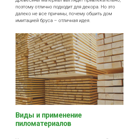
поэтому отлично подходит для декора. Но это
Экологичность.
далеко не все причины, почему обшить дом
Легкий и понятный монтаж.
имитацией бруса – отличная идея.
Отличная звуко- и теплоизоляция.
Длительность эксплуатации.
Эстетичный внешний вид.
Для заказа имитации бруса 17*96 свяжитесь с
нашими специалистами через форму обратной
связи на сайте или по контактному телефону:
+7911-520-19-54.
Виды и применение
пиломатериалов