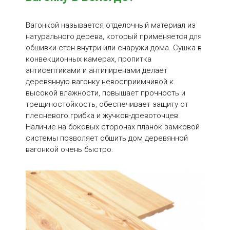
устойчивость к гниению и поражению
жучками;
Вагонкой называется отделочный материал из
доступная стоимость вагонки за м2;
натурального дерева, который применяется для
обшивки стен внутри или снаружи дома. Сушка в
высокая прочность;
конвекционных камерах, пропитка
антисептиками и антипиренами делает
экологичность.
деревянную вагонку невосприимчивой к
высокой влажности, повышает прочность и
Оставить заявку и купить вагонку штиль в любом
трещиностойкость, обеспечивает защиту от
объеме можно через каталог или по
плесневого грибка и жучков-древоточцев.
контактному телефону: +7-911-520-19-54.
Наличие на боковых сторонах планок замковой
системы позволяет обшить дом деревянной
вагонкой очень быстро.