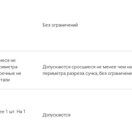
Без ограничений
иеся не
ериметра
Допускаются сросшиеся не менее чем на
еречные не
периметра разреза сучка, без ограничени
етали
е 1 шт. На 1
Допускаются