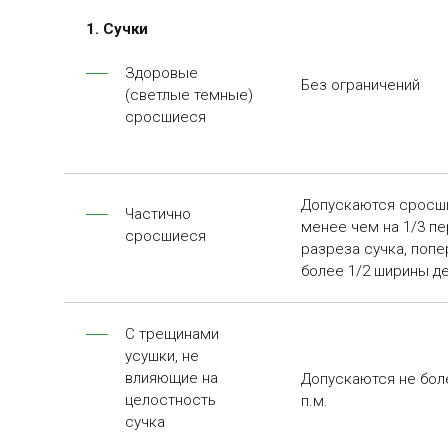
1. Сучки
Здоровые
Без ограничений
(светлые темные)
сросшиеся
Допускаются сросш
Частично
менее чем на 1/3 п
сросшиеся
разреза сучка, поп
более 1/2 ширины д
С трещинами
усушки, не
влияющие на
Допускаются не боле
целостность
п.м.
сучка