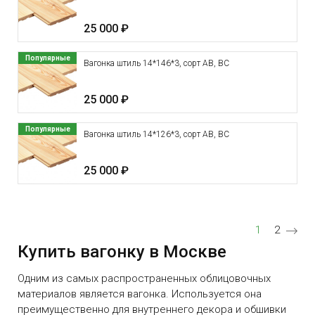
25 000 ₽
Популярные
Вагонка штиль 14*146*3, сорт АВ, ВС
25 000 ₽
Популярные
Вагонка штиль 14*126*3, сорт АВ, ВС
25 000 ₽
Нумерация страниц
Текущая ст
Страниц
1
2
Купить вагонку в Москве
Одним из самых распространенных облицовочных
материалов является
вагонка
. Используется она
преимущественно для внутреннего декора и обшивки