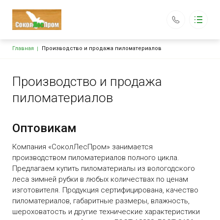
Строка навигации
Главная
Производство и продажа пиломатериалов
Продажа пиломатериалов
по всей России
Каталог
Основная навигация
Каталог
Производство и продажа
Оптовикам
пиломатериалов
Цены
Доставка и оплата
Технические условия
Оптовикам
Блог
Контакты
Компания «СоколЛесПром»
занимается
производством пиломатериалов полного цикла.
162130, Вологодская обл., г. Сокол, ул. Водников, д. 28
Предлагаем купить пиломатериалы из вологодского
sokollesprom@mail.ru
леса зимней рубки в любых количествах по ценам
+7 (911) 520-19-54
изготовителя. Продукция сертифицирована, качество
Обратный вызов
пиломатериалов, габаритные размеры, влажность,
шероховатость и другие технические характеристики