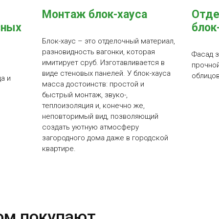
Монтаж блок-хауса
Отде
зных
блок
Блок-хаус – это отделочный материал,
разновидность вагонки, которая
Фасад з
имитирует сруб. Изготавливается в
прочной
виде стеновых панелей. У блок-хауса
облицов
а и
масса достоинств: простой и
быстрый монтаж, звуко-,
теплоизоляция и, конечно же,
неповторимый вид, позволяющий
создать уютную атмосферу
загородного дома даже в городской
квартире.
ом покупают