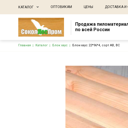
Основная навигация
ОПТОВИКАМ
ЦЕНЫ
ДОСТАВКА И
КАТАЛОГ
Продажа пиломатериа
по всей России
Строка навигации
Главная
Каталог
Блок хаус
Блок-хаус 22*96*4, сорт АВ, ВС