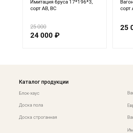
Имитация бруса 17*196*3,
Ваго
сорт АВ, ВС
сорт 
25 000
25 
24 000 ₽
Menu footer
Каталог продукции
Ва
Блок-хаус
Доска пола
Ев
Доска строганная
Ва
Им