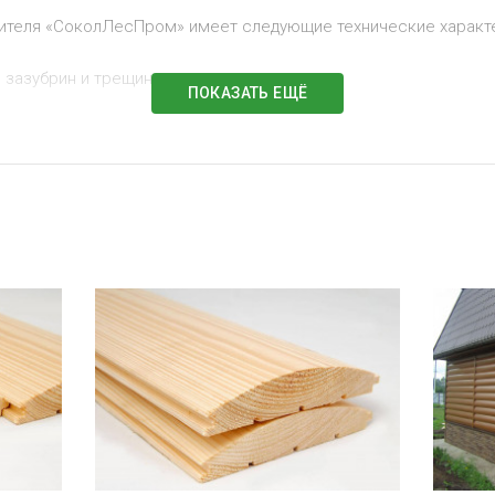
одителя «СоколЛесПром» имеет следующие технические характ
 зазубрин и трещин;
ПОКАЗАТЬ ЕЩЁ
й внешний вид;
зажимами, скобами и прибиванием;
езопасности А;
древесины, произрастающей в умеренной климатической зоне.
цена
ти от длины пиломатериала. Точную стоимость можно узнать 
от экологически чистый материал на выгодных условиях, обра
м вас нужными объемами материала в сжатые сроки – просто
7911-520-19-54.