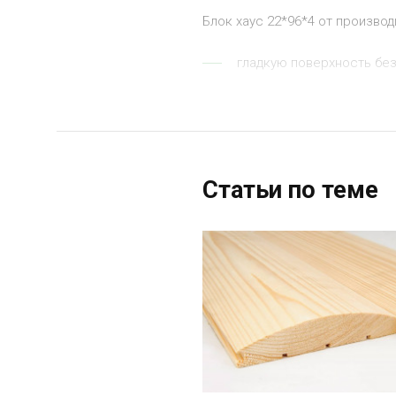
Блок хаус 22*96*4 от произв
гладкую поверхность без
натуральный и эстетичны
может устанавливаться 
имеет класс пожарной б
Статьи по теме
изготовлен из хвойной 
Блок хаус бревно 
Цена варьируется в зависимос
Если вы хотите приобрести эт
«СоколЛесПром». Мы обеспечи
или по контактному телефону +