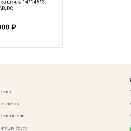
нка штиль 14*146*3,
АВ, ВС
000 ₽
гонка
ровагонка
гонка штиль
итация бруса