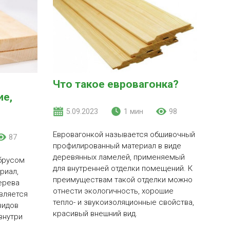
Что такое евровагонка?
ие,
5.09.2023
1 мин
98
Евровагонкой называется обшивочный
87
профилированный материал в виде
деревянных ламелей, применяемый
брусом
для внутренней отделки помещений. К
риал,
преимуществам такой отделки можно
ерева
отнести экологичность, хорошие
вляется
тепло- и звукоизоляционные свойства,
видов
красивый внешний вид.
внутри