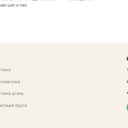
ам шип и паз.
гонка
ровагонка
гонка штиль
итация бруса