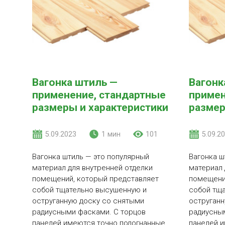
Вагонка штиль —
Вагонк
применение, стандартные
примен
размеры и характеристики
размер
5.09.2023
1 мин
101
5.09.2
Вагонка штиль — это популярный
Вагонка ш
материал для внутренней отделки
материал 
помещений, который представляет
помещени
собой тщательно высушенную и
собой тщ
оструганную доску со снятыми
оструганн
радиусными фасками. С торцов
радиусны
панелей имеются точно подогнанные
панелей и