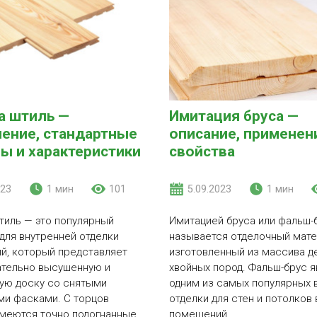
а штиль —
Имитация бруса —
ение, стандартные
описание, применен
ы и характеристики
свойства
023
1 мин
101
5.09.2023
1 мин
тиль — это популярный
Имитацией бруса или фальш-
для внутренней отделки
называется отделочный мате
й, который представляет
изготовленный из массива д
ательно высушенную и
хвойных пород. Фальш-брус я
ую доску со снятыми
одним из самых популярных 
ми фасками. С торцов
отделки для стен и потолков 
меются точно подогнанные
помещений.