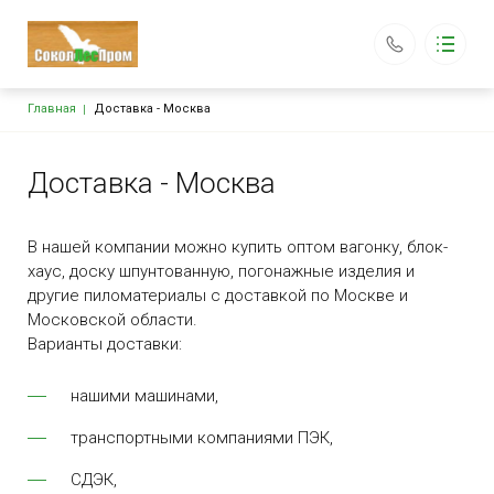
Строка навигации
Главная
Доставка - Москва
Продажа пиломатериалов
по всей России
Каталог
Основная навигация
Каталог
Доставка - Москва
Оптовикам
Цены
Доставка и оплата
В нашей компании можно купить оптом вагонку, блок-
Технические условия
хаус, доску шпунтованную, погонажные изделия и
Блог
другие пиломатериалы с доставкой по Москве и
Контакты
Московской области.
Варианты доставки:
162130, Вологодская обл., г. Сокол, ул. Водников, д. 28
sokollesprom@mail.ru
нашими машинами,
+7 (911) 520-19-54
транспортными компаниями ПЭК,
Обратный вызов
СДЭК,